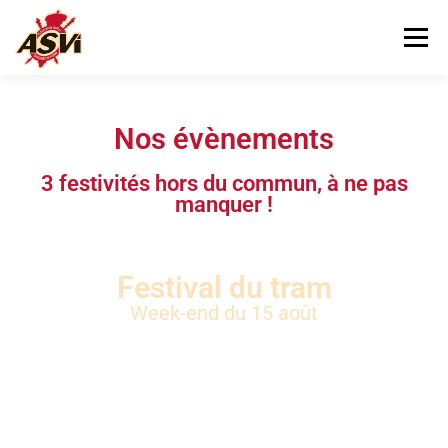
Menu
NOUS VISITER
NOTRE MUSÉE
Nos évènements
3 festivités hors du commun, à ne pas
NOUS AIDER
CONTACT
manquer !
Festival du tram
Week-end du 15 août