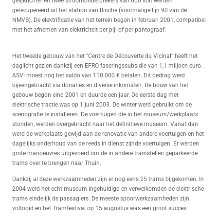
gelijkrichter en twee stroomonderbrekers van 600 volt werden
gerecupereerd uit het station van Binche (voormalige lijn 90 van de
NMVB). De elektrificatie van het terrein begon in februari 2001, compatibel
met het afnemen van elektriciteit per pijl of per pantograaf.
Het tweede gebouw van het “Centre de Découverte du Vicinal” heeft het
daglicht gezien dankzij een EFRO-faseringssubsidie van 1,1 miljoen euro.
ASVi moest nog het saldo van 110.000 € betalen. Dit bedrag werd
bijeengebracht via donaties en diverse inkomsten. De bouw van het
gebouw begon eind 2001 en duurde een jaar. De eerste dag met
elektrische tractie was op 1 juni 2003. De winter werd gebruikt om de
scenografie te installeren. De voertuigen die in het museum/werkplaats
stonden, werden overgebracht naar het definitieve museum. Vanaf dan
werd de werkplaats gewijd aan de renovatie van andere voertuigen en het
dagelijks onderhoud van de reeds in dienst zijnde voertuigen. Er werden
grote manoeuvres uitgevoerd om de in andere tramstellen geparkeerde
trams over te brengen naar Thuin.
Dankzij al deze werkzaamheden zijn er nog eens 25 trams bijgekomen. In
2004 werd het echt museum ingehuldigd en verwelkomden de elektrische
trams eindelijk de passagiers. De meeste spoorwerkzaamheden zijn
voltooid en het Tramfestival op 15 augustus was een groot succes.