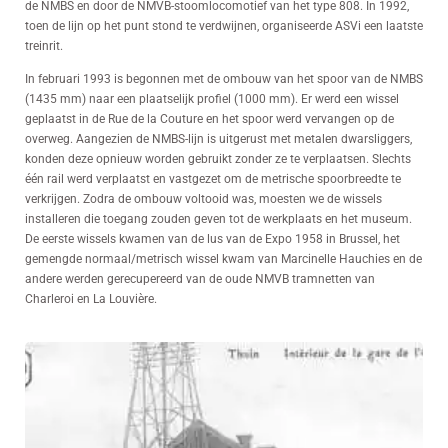
de NMBS en door de NMVB-stoomlocomotief van het type 808. In 1992,
toen de lijn op het punt stond te verdwijnen, organiseerde ASVi een laatste
treinrit.
In februari 1993 is begonnen met de ombouw van het spoor van de NMBS
(1435 mm) naar een plaatselijk profiel (1000 mm). Er werd een wissel
geplaatst in de Rue de la Couture en het spoor werd vervangen op de
overweg. Aangezien de NMBS-lijn is uitgerust met metalen dwarsliggers,
konden deze opnieuw worden gebruikt zonder ze te verplaatsen. Slechts
één rail werd verplaatst en vastgezet om de metrische spoorbreedte te
verkrijgen. Zodra de ombouw voltooid was, moesten we de wissels
installeren die toegang zouden geven tot de werkplaats en het museum.
De eerste wissels kwamen van de lus van de Expo 1958 in Brussel, het
gemengde normaal/metrisch wissel kwam van Marcinelle Hauchies en de
andere werden gerecupereerd van de oude NMVB tramnetten van
Charleroi en La Louvière.