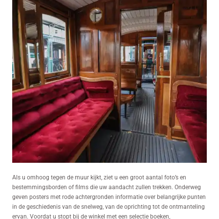
Als u omhoog tegen de muur kijkt, ziet u een groot aantal foto’s en
bestemmingsborden of films die uw aandacht zullen trekken. Onderweg
geven posters met rode achtergronden informatie over belangrijke punten
in de geschiedenis van de snelweg, van de oprichting tot de ontmanteling
ervan. Voordat u stopt bij de winkel met een selectie boeken,