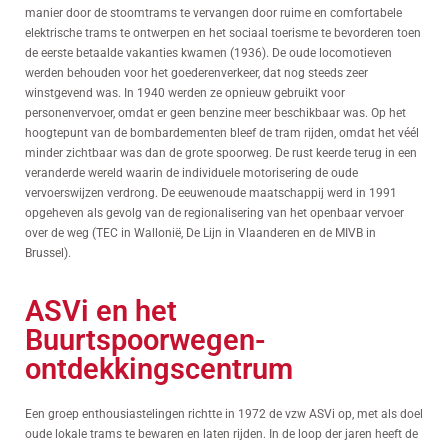
manier door de stoomtrams te vervangen door ruime en comfortabele
elektrische trams te ontwerpen en het sociaal toerisme te bevorderen toen
de eerste betaalde vakanties kwamen (1936). De oude locomotieven
werden behouden voor het goederenverkeer, dat nog steeds zeer
winstgevend was. In 1940 werden ze opnieuw gebruikt voor
personenvervoer, omdat er geen benzine meer beschikbaar was. Op het
hoogtepunt van de bombardementen bleef de tram rijden, omdat het véél
minder zichtbaar was dan de grote spoorweg. De rust keerde terug in een
veranderde wereld waarin de individuele motorisering de oude
vervoerswijzen verdrong. De eeuwenoude maatschappij werd in 1991
opgeheven als gevolg van de regionalisering van het openbaar vervoer
over de weg (TEC in Wallonië, De Lijn in Vlaanderen en de MIVB in
Brussel).
ASVi en het
Buurtspoorwegen-
ontdekkingscentrum
Een groep enthousiastelingen richtte in 1972 de vzw ASVi op, met als doel
oude lokale trams te bewaren en laten rijden. In de loop der jaren heeft de