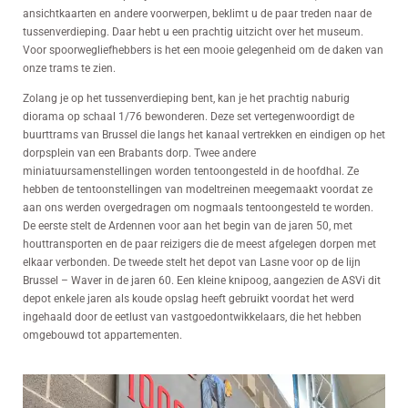
ansichtkaarten en andere voorwerpen, beklimt u de paar treden naar de
tussenverdieping. Daar hebt u een prachtig uitzicht over het museum.
Voor spoorwegliefhebbers is het een mooie gelegenheid om de daken van
onze trams te zien.
Zolang je op het tussenverdieping bent, kan je het prachtig naburig
diorama op schaal 1/76 bewonderen. Deze set vertegenwoordigt de
buurttrams van Brussel die langs het kanaal vertrekken en eindigen op het
dorpsplein van een Brabants dorp. Twee andere
miniatuursamenstellingen worden tentoongesteld in de hoofdhal. Ze
hebben de tentoonstellingen van modeltreinen meegemaakt voordat ze
aan ons werden overgedragen om nogmaals tentoongesteld te worden.
De eerste stelt de Ardennen voor aan het begin van de jaren 50, met
houttransporten en de paar reizigers die de meest afgelegen dorpen met
elkaar verbonden. De tweede stelt het depot van Lasne voor op de lijn
Brussel – Waver in de jaren 60. Een kleine knipoog, aangezien de ASVi dit
depot enkele jaren als koude opslag heeft gebruikt voordat het werd
ingehaald door de eetlust van vastgoedontwikkelaars, die het hebben
omgebouwd tot appartementen.