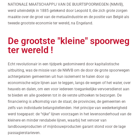
NATIONALE MAATSCHAPPIJ VAN DE BUURTSPOORWEGEN (NMVB),
werd uiteindelijk in 1885 getekend door Leopold II, die zich grote zorgen
maakte over de groei van de metaalindustrie en de positie van België als
tweede grootste economie ter wereld, na Engeland.
De grootste "kleine" spoorweg
ter wereld !
Echt revolutionair in een tijdperk gedomineerd door kapitalistische
uitbuiting, was de missie van de NMVB om de door de grote spoorwegen
achtergelaten gemeenten uit hun isolement te halen door op
economische wijze lijnen aan te leggen, langs de wegen of het water, over
heuvels en dalen, om een voor iedereen toegankelijke vervoersdienst aan
te bieden en alle goederen tot in de verste uithoeken te bezorgen. De
financiering is afkomstig van de staat, de provincies, de gemeenten en
zelfs van individuele belangstellenden. Het principe van wederkerigheid
werd toegepast: de “rijke” lijnen voorzagen in het levensonderhoud van de
kleinere en minder rendabele lijnen, waarbij het vervoer van
landbouwproducten of mijnbouwproducten garant stond voor de lage
passagierstarieven.