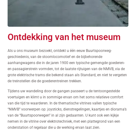
Ontdekking van het museum
Als u ons museum bezoekt, ontdekt u één eeuw Buurtspoorweg-
geschiedenis, van de stoomlocomotief en de bijbehorende
aanhangwagens die in de jaren 1900 een typische gemengde goederen-
en passagierstrein vormden, tot de laatste rijtuigen van de NMVB, via de
grote elektrische trams die bekend staan als Standard, en niet te vergeten
de treinstellen die de goederentreinen trekken.
Tijdens uw wandeling door de gangen passeert u de tentoongestelde
voertuigen en klimt u in sommige ervan om het soms relatieve comfort
van die tijd te waarderen. In de thematische vitrines vallen typische
“NMVB” voorwerpen op: joysticks, dienstregelingen, kaartjes en diorama’s
van de “Buurtspoorwegen” in al zijn gedaanten. U kunt ook een kijkje
nemen in de vitrine over elektrotechniek, met een plattegrond van een
onderstation of regelaar die u de werking ervan laat zien.