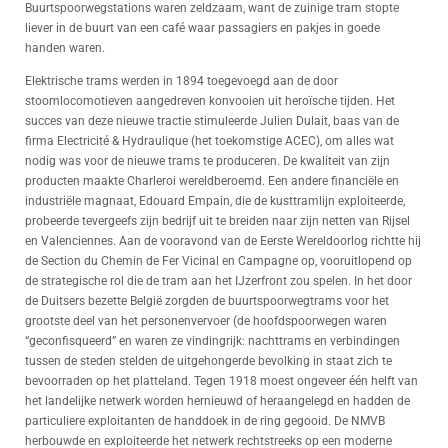
Buurtspoorwegstations waren zeldzaam, want de zuinige tram stopte
liever in de buurt van een café waar passagiers en pakjes in goede
handen waren.
Elektrische trams werden in 1894 toegevoegd aan de door
stoomlocomotieven aangedreven konvooien uit heroïsche tijden. Het
succes van deze nieuwe tractie stimuleerde Julien Dulait, baas van de
firma Electricité & Hydraulique (het toekomstige ACEC), om alles wat
nodig was voor de nieuwe trams te produceren. De kwaliteit van zijn
producten maakte Charleroi wereldberoemd. Een andere financiële en
industriële magnaat, Edouard Empain, die de kusttramlijn exploiteerde,
probeerde tevergeefs zijn bedrijf uit te breiden naar zijn netten van Rijsel
en Valenciennes. Aan de vooravond van de Eerste Wereldoorlog richtte hij
de Section du Chemin de Fer Vicinal en Campagne op, vooruitlopend op
de strategische rol die de tram aan het IJzerfront zou spelen. In het door
de Duitsers bezette België zorgden de buurtspoorwegtrams voor het
grootste deel van het personenvervoer (de hoofdspoorwegen waren
“geconfisqueerd” en waren ze vindingrijk: nachttrams en verbindingen
tussen de steden stelden de uitgehongerde bevolking in staat zich te
bevoorraden op het platteland. Tegen 1918 moest ongeveer één helft van
het landelijke netwerk worden hernieuwd of heraangelegd en hadden de
particuliere exploitanten de handdoek in de ring gegooid. De NMVB
herbouwde en exploiteerde het netwerk rechtstreeks op een moderne