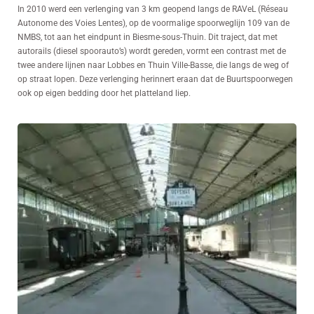
In 2010 werd een verlenging van 3 km geopend langs de RAVeL (Réseau
Autonome des Voies Lentes), op de voormalige spoorweglijn 109 van de
NMBS, tot aan het eindpunt in Biesme-sous-Thuin. Dit traject, dat met
autorails (diesel spoorauto’s) wordt gereden, vormt een contrast met de
twee andere lijnen naar Lobbes en Thuin Ville-Basse, die langs de weg of
op straat lopen. Deze verlenging herinnert eraan dat de Buurtspoorwegen
ook op eigen bedding door het platteland liep.